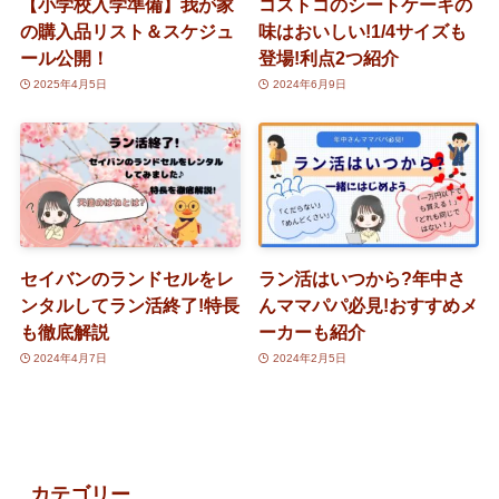
【小学校入学準備】我が家
コストコのシートケーキの
の購入品リスト＆スケジュ
味はおいしい!1/4サイズも
ール公開！
登場!利点2つ紹介
2025年4月5日
2024年6月9日
セイバンのランドセルをレ
ラン活はいつから?年中さ
ンタルしてラン活終了!特長
んママパパ必見!おすすめメ
も徹底解説
ーカーも紹介
2024年4月7日
2024年2月5日
カテゴリー