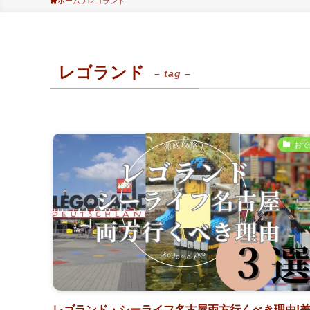
ホーム
レゴランド
レゴランド
– tag –
おで
レゴランド・シーライフ名古屋両方行くべき理由!