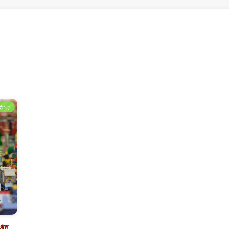
かけ
差額