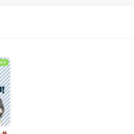
食事
も登